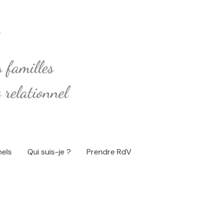
nels
Qui suis-je ?
Prendre RdV