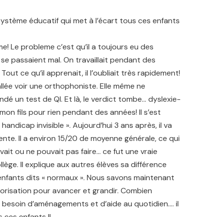
système éducatif qui met à l’écart tous ces enfants
mme! Le probleme c’est qu’il a toujours eu des
rs se passaient mal. On travaillait pendant des
out ce qu’il apprenait, il l’oubliait très rapidement!
s allée voir une orthophoniste. Elle même ne
ndé un test de QI. Et là, le verdict tombe… dyslexie-
mon fils pour rien pendant des années! Il s’est
dicap invisible ». Aujourd’hui 3 ans après, il va
rente. Il a environ 15/20 de moyenne générale, ce qui
ouvait ou ne pouvait pas faire… ce fut une vraie
lège. Il explique aux autres élèves sa différence
s enfants dits « normaux ». Nous savons maintenant
alorisation pour avancer et grandir. Combien
te besoin d’aménagements et d’aide au quotidien…. il
 ces enfants !!