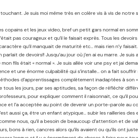
 touchant. Je suis moi même très en colère vis à vis de notre 
 les copains et les jeux video, bref un petit gars normal en so
n’était pas courageux et qu’il le faisait exprès. Tous les devoi
ractère qu’il manquait de maturité etc… mais rien n’y faisait. T
on parlait de devoirs!! Jusqu’au jour où j’en ai eu marre. Je sui
n fils était « normal ». Je suis allée voir une psy et jai dema
e et une énorme culpabilité qui s’installe… on a fait souffrir 
 méthodes d’apprentissages complètement inadaptées à son « han
 tous les jours, par ses aptitudes, sa façon de réfléchir diffé
ses professeurs, pour expliquer comment il raisonnait, ce qu’il p
rence et l’a acceptée au point de devenir un porte-parole au col
est aussi ça, être un enfant atypique… subir les railleries de
es comme nous, qu’il a besoin de beaucoup d’attention et de v
, bons à rien, cancres alors qu’ils avaient ou qu’ils ont jus
ncore longue et il y a énormément de choses à faire pour tous