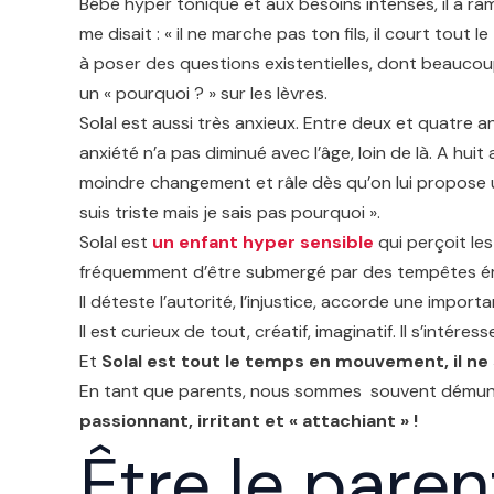
Bébé hyper tonique et aux besoins intenses, il a r
me disait : « il ne marche pas ton fils, il court tout
à poser des questions existentielles, dont beaucoup
un « pourquoi ? » sur les lèvres.
Solal est aussi très anxieux. Entre deux et quatre a
anxiété n’a pas diminué avec l’âge, loin de là. A hui
moindre changement et râle dès qu’on lui propose une
suis triste mais je sais pas pourquoi ».
Solal est
un enfant hyper sensible
qui perçoit les
fréquemment d’être submergé par des tempêtes émoti
Il déteste l’autorité, l’injustice, accorde une impo
Il est curieux de tout, créatif, imaginatif. Il s’intére
Et
Solal est tout le temps en mouvement, il ne
En tant que parents, nous sommes souvent démunis d
passionnant, irritant et « attachiant » !
Être le paren