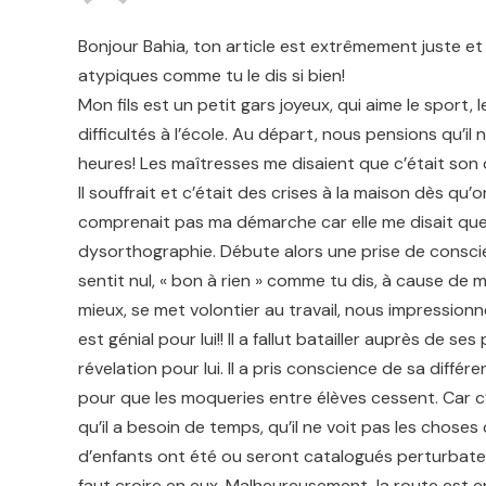
Bonjour Bahia, ton article est extrêmement juste et
atypiques comme tu le dis si bien!
Mon fils est un petit gars joyeux, qui aime le sport,
difficultés à l’école. Au départ, nous pensions qu’il 
heures! Les maîtresses me disaient que c’était son ca
Il souffrait et c’était des crises à la maison dès qu’
comprenait pas ma démarche car elle me disait que mo
dysorthographie. Débute alors une prise de conscienc
sentit nul, « bon à rien » comme tu dis, à cause de
mieux, se met volontier au travail, nous impressionne
est génial pour lui!! Il a fallut batailler auprès de 
révelation pour lui. Il a pris conscience de sa diffé
pour que les moqueries entre élèves cessent. Car c’
qu’il a besoin de temps, qu’il ne voit pas les chos
d’enfants ont été ou seront catalogués perturbateurs
faut croire en eux. Malheureusement, la route est e