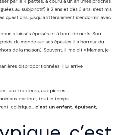
sser par le 4 pattes, a couru à un an (mes proches
juguées au subjonctif) à 2 ans et dès 3 ans, s’est mis
es questions, jusqu’à littéralement s’endormir avec
 nous a laissés épuisés et à bout de nerfs. Son
e poids du monde sur ses épaules. Il a horreur du
hors de la maison). Souvent, il me dit « Maman, je
anières disproportionnées. Il lui arrive
lcans, aux tracteurs, aux pierres…
d’animaux partout, tout le temps.
yant, colérique…
c’est un enfant, épuisant,
typique, c’est