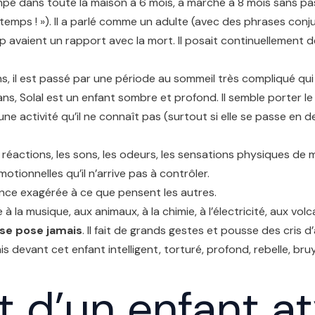
ampé dans toute la maison à 6 mois, a marché à 8 mois sans pa
 le temps ! »). Il a parlé comme un adulte (avec des phrases con
 avaient un rapport avec la mort. Il posait continuellement d
ns, il est passé par une période au sommeil très compliqué qui
t ans, Solal est un enfant sombre et profond. Il semble porter l
 activité qu’il ne connaît pas (surtout si elle se passe en de
 réactions, les sons, les odeurs, les sensations physiques de m
onnelles qu’il n’arrive pas à contrôler.
rtance exagérée à ce que pensent les autres.
sse à la musique, aux animaux, à la chimie, à l’électricité, aux vo
 se pose jamais
. Il fait de grands gestes et pousse des cris 
evant cet enfant intelligent, torturé, profond, rebelle, bru
t d’un enfant a