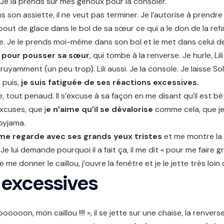
 Je la prends sur mes genoux pour la consoler.
ns son assiette, il ne veut pas terminer. Je l’autorise à prendre
un bout de glace dans le bol de sa sœur ce qui a le don de la re
use. Je le prends moi-même dans son bol et le met dans celu
te pour pousser sa sœur
, qui tombe à la renverse. Je hurle, Li
ruyamment (un peu trop). Lili aussi. Je la console. Je laisse S
t puis,
je suis fatiguée de ses réactions excessives.
e, tout penaud. Il s’excuse à sa façon en me disant qu’il est bêt
cuses, que j
e n’aime qu’il se dévalorise
comme cela, que je 
 pyjama.
 me regarde avec ses grands yeux tristes
et me montre la ta
. Je lui demande pourquoi il a fait ça, il me dit « pour me fair
donner le caillou, j’ouvre la fenêtre et je le jette très loin d
 excessives
oooooon, mon caillou !!!! », il se jette sur une chaise, la renv