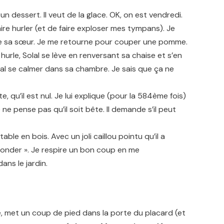
 un dessert. Il veut de la glace. OK, on est vendredi.
faire hurler (et de faire exploser mes tympans). Je
i de sa sœur. Je me retourne pour couper une pomme.
li hurle, Solal se lève en renversant sa chaise et s’en
olal se calmer dans sa chambre. Je sais que ça ne
e, qu’il est nul. Je lui explique (pour la 584ème fois)
ne pense pas qu’il soit bête. Il demande s’il peut
ble en bois. Avec un joli caillou pointu qu’il a
e gronder ». Je respire un bon coup en me
ans le jardin.
erse, met un coup de pied dans la porte du placard (et