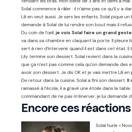
tendant les bras. Mon bébé de 3 ans et demi a mal.
Solal commence à râler : il n’aime pas ce qu’il y a da
Lili en veut aussi. Je sers les enfants. Solal pique 
demande à Solal de lui rendre son bout mais il ref
Du coin de l’œil,
je vois Solal faire un grand ges
va dans sa chambre en claquant la porte. Il pleure b
sert à rien d’intervenir quand il est dans cet état. E
Lily termine son dessert. Solal revient dans la cuisin
que ça n’est pas comme cela qu’on demande des ex
avoir son dessert. Je dis OK et je vais mettre Lili en
De retour dans la cuisine, Solal a fini son dessert.
Il
ramassé à l’école, il a gravé une étoile dans la table
commandant de ne pas m’énerver, je lui demande de me 
Encore ces réactions
Solal hurle « Noo