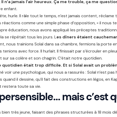
…
Il n’a jamais l’air heureux.
Ça me trouble, ça me questio
e enfant.
tête, hurle. Il râle tout le temps, n’est jamais content, réclame 
 réactions comme une simple phase d’opposition, « il nous te
pre éducation, nous avons appliqué les préceptes traditionne
a se répétait tous les jours. L
es dîners étaient cauchema
nt, nous trainions Solal dans sa chambre, fermions la porte e
tenions avec force. Il hurlait. Il finissait par s’écrouler en ple
t sur sa colère et son chagrin. C’était notre quotidien.
 quotidien était trop difficile. Et si Solal avait un probl
é voir une psychologue, qui nous a rassurés : Solal n’est pas h
ps quand il dessine, qu’il fait des constructions en légos, en K
t restera toute sa vie.
ypersensible… mais c’est qu
ès bien très jeune, faisant des phrases structurées à 18 mois 