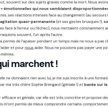
out, souvent sur des sujets graves comme la mort. Nous avo
s » émotionnelles qui nous semblaient disproportionnée
antes, ses réactions intenses face au changement (au secours
 agitation quasi-permanente
(et ses gestes brusques !),
so
es face à l’erreur ou l’échec), nous mettaient constamment au d
aquions souvent, l’un après l’autre.
a permis de l’apaiser pendant un temps mais ne nous a pas rée
l’aider et pour
nous
aider. Nous ne pouvions pas payer une psy
-mêmes.
ui marchent !
e ne donnaient rien avec lui, je me suis inscrite à une forma
ar ma très chère Sophie Brengard (géniale !) et
basée sur la
efficace et géniale, car elle est très concrète et propose d
ents m’ont permis de mieux comprendre certains comportements