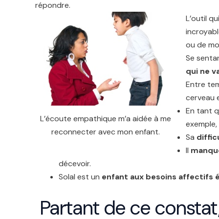
répondre.
L’outil q
incroyab
ou de mor
Se senta
qui ne v
Entre tem
cerveau e
En tant q
L’écoute empathique m’a aidée à me
exemple, 
reconnecter avec mon enfant.
Sa
diffi
Il
manque
décevoir.
Solal est un
enfant aux besoins affectifs
Partant de ce constat, 