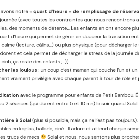
s avons notre
« quart d’heure » de remplissage de réservo
a journée (avec toutes les contraintes que nous rencontrons au
oles, des moments de détente… Les enfants en ont encore plu
quart d’heure qui permet de gérer en douceur la transition entre
 calme (lecture, câlins…) ou plus physique (pour décharger le
dorent et cela permet de décharger le stress de la journée d
 einh, ça reste des enfants ;-))
her les loulous
: un coup c’est maman qui couche l’un et un
nt vraiment privilégié avec chaque parent à tour de rôle et 
ditation
avec le programme pour enfants de Petit Bambou. É
ou 2 séances (qui durent entre 5 et 10 mn) le soir quand Solal 
tière à Solal
(plus si possible, mais ça ne l’est pas toujours). 
bables en kaplas, ballade, ciné… Il adore et attend chaque se
 des trucs de mecs
Solal et nous, nous sentons plus proches