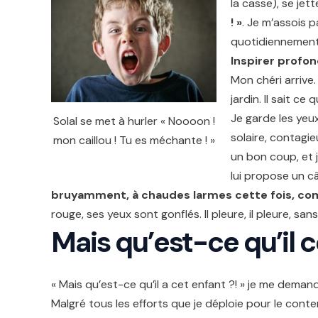
la casse), se jet
! »
. Je m’assois p
quotidiennement.
Inspirer profo
Mon chéri arrive.
jardin. Il sait c
Je garde les yeux
Solal se met à hurler « Noooon !
solaire, contagie
mon caillou ! Tu es méchante ! »
un bon coup, et je
lui propose un câ
bruyamment,
à chaudes larmes cette fois,
com
rouge, ses yeux sont gonflés. Il pleure, il pleure, san
Mais qu’est-ce qu’il ce
« Mais qu’est-ce qu’il a cet enfant ?! » je me deman
Malgré tous les efforts que je déploie pour le conten