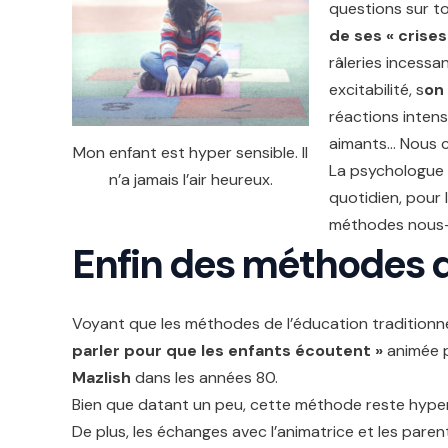
questions sur t
de ses « crise
râleries incess
excitabilité, s
on
réactions intens
aimants… Nous cr
Mon enfant est hyper sensible. Il
La psychologue 
n’a jamais l’air heureux.
quotidien, pour 
méthodes nous
Enfin des m
éthodes
q
Voyant que les méthodes de l’éducation traditionnell
parler pour que les enfants écoutent »
animée p
Mazlish
dans les années 80.
Bien que datant un peu, cette méthode reste hyper 
De plus, les échanges avec l’animatrice et les par