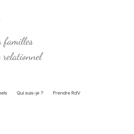
nels
Qui suis-je ?
Prendre RdV