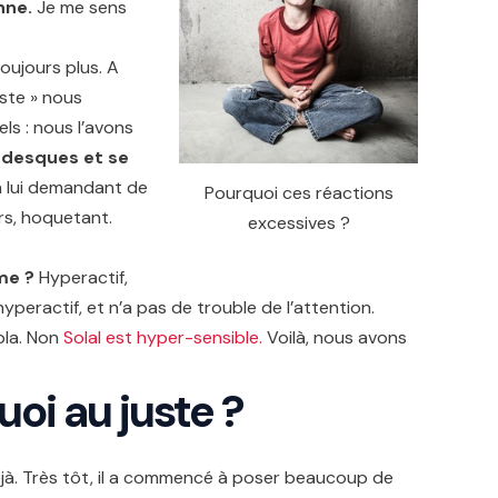
nne.
Je me sens
toujours plus. A
ste » nous
ls : nous l’avons
rdesques et se
n lui demandant de
Pourquoi ces réactions
urs, hoquetant.
excessives ?
ème ?
Hyperactif,
yperactif, et n’a pas de trouble de l’attention.
apla. Non
Solal est hyper-sensible.
Voilà, nous avons
oi au juste ?
déjà. Très tôt, il a commencé à poser beaucoup de