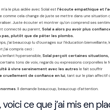
ui m’a le plus aidée avec Solal est
l’écoute empathique et l’
le comme cela change de juste se mettre dans une situation d
aliser. Juste écouter et montrer qu’on comprend ses sentime
nt connecté au parent,
Solal a alors pu avoir plus confian
a pas, plutôt que de péter les plombs.
ps, j’ai beaucoup lu d’ouvrages sur l’éducation bienveillante, 
t j’ai compris ceci :
u’enfant hypersensible,
Solal perçoit certaines situations
certains tons de voix, regards ou expressions corporelles le 
culté à vivre sereinement avec les autres
le fait souffrir
 cruellement de confiance en lui
, tant sur le plan affectif
 énormes
. Il demande beaucoup, beaucoup d’attention.
voici ce que j’ai mis en pla