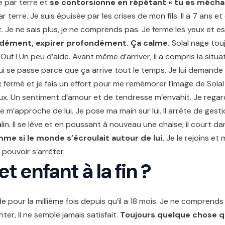
te par terre et
se contorsionne en répétant « tu es mécha
ar terre. Je suis épuisée par les crises de mon fils. Il a 7 ans e
 Je ne sais plus, je ne comprends pas. Je ferme les yeux et 
ndément, expirer profondément.
Ça
calme.
Solal nage touj
 Ouf ! Un peu d’aide. Avant même d’arriver, il a compris la situat
e qui se passe parce que ça arrive tout le temps. Je lui demande 
 fermé et je fais un effort pour me remémorer l’image de Solal 
ux. Un sentiment d’amour et de tendresse m’envahit. Je regarde
 m’approche de lui. Je pose ma main sur lui. Il arrête de gesticul
lin. Il se lève et en poussant à nouveau une chaise, il court 
me si le monde s’écroulait autour de lui
.
Je le rejoins et 
s pouvoir s’arrêter.
t enfant à la fin ?
de pour la millième fois depuis qu’il a 18 mois. Je ne comprends
ter, il ne semble jamais satisfait.
Toujours quelque chose qu