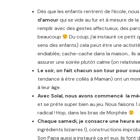
Dès que les enfants rentrent de l’école, nou
d’
amour
qui se vide au fur et à mesure de l
remplir avec des gestes affectueux, des par
beaucoup
Du coup, j’ai instauré ce petit 
sens des enfants) cela peut être une activité
endiablée, cache-cache dans la maison… Ils a
assurer une soirée plutôt calme (on relativise
Le soir, on fait chacun son tour
pour couc
tendance à être collés à Maman) ont un mome
à leur âge.
Avec Solal, nous avons commencé la mé
et se prête super bien au jeu. Nous faisons 1 
radical ! Hop, dans les bras de Morphée
Chaque samedi, je consacre une heure en
ingrédients bizarres !), constructions impro
Son Papa aussi a instauré ça et eux, ils font