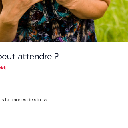
peut attendre ?
idj
 des hormones de stress