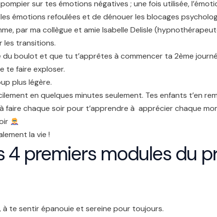
le pompier sur tes émotions négatives ; une fois utilisée, l’émoti
er les émotions refoulées et de dénouer les blocages psychol
e, par ma collègue et amie Isabelle Delisle (hypnothérapeute s
les transitions.
ée du boulot et que tu t’apprêtes à commencer ta 2ème journ
 te faire exploser.
up plus légère.
cilement en quelques minutes seulement. Tes enfants t’en rem
, à faire chaque soir pour t’apprendre à apprécier chaque mom
oir
lement la vie !
les 4 premiers modules du 
à te sentir épanouie et sereine pour toujours.