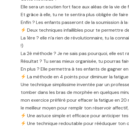
Elle sera un soutien fort face aux aléas de la vie de f
Et grâce à elle, tu ne te sentira plus obligée de fai
Enfin ? Les enfants passeront de la soumission à la
Deux techniques infaillibles pour te permettre d
La 1ère ? elle n’a rien de révolutionnaire, tu la con
!)
La 2è méthode ? Je ne sais pas pourquoi, elle est ra
Résultat ? Tu seras mieux organisée, tu pourras fai
En plus ? Elle permettra à tes enfants de gagner e
La méthode en 4 points pour diminuer la fatigue
Une technique simplissime inventée par un professeu
tomber dans les bras de morphée en quelques min
mon exercice préféré pour effacer la fatigue en 20 
le meilleur moyen pour remplir ton réservoir affectif,
Une astuce simple et efficace pour anticiper tes
Une technique redoutable pour rééduquer ton c