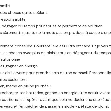
amille
re des choses qui te soûlent
 responsabilité
e dégager du temps pour toi, et te permettre de souffler.
nais sûrement, mais tu ne la mets pas en pratique à cause d’une 
rement conseillée. Pourtant, elle est ultra efficace. Et je va
re les choses avec plus de plaisir tout en dégageant du temps 
n autonomie
 et gagner en énergie
r de Harvard pour prendre soin de ton sommeil. Personnellleme
utes seulement !
mn, même en pleine journée !
 recharger tes batteries, gagner en énergie et te sentir vivante
 réactions, les repérer avant que cela ne déclenche une réact
erveau et l’empêcher de passer en mode « pétage de plomb »