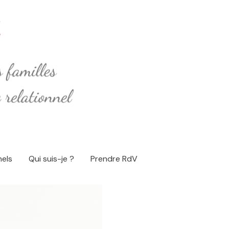
nels
Qui suis-je ?
Prendre RdV